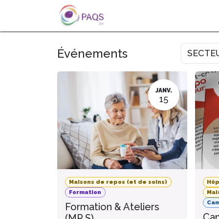
SE RENDRE AU CONTENU
A PROPOS
L'ACTU
FOR
Événements
SECTE
JANV.
15
Maisons de repos (et de soins)
Hôp
Formation
Mai
Ca
Formation & Ateliers
Cam
(MR.S)