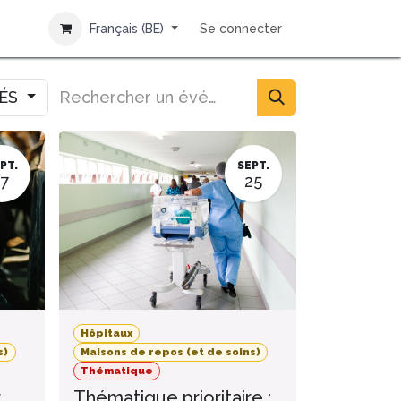
Français (BE)
Se connecter
IÉS
PT.
SEPT.
17
25
Hôpitaux
s)
Maisons de repos (et de soins)
Thématique
r
Thématique prioritaire :