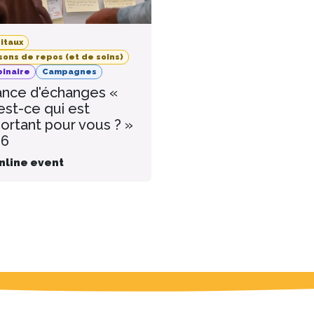
itaux
sons de repos (et de soins)
inaire
Campagnes
nce d'échanges «
est-ce qui est
ortant pour vous ? »
26
nline event