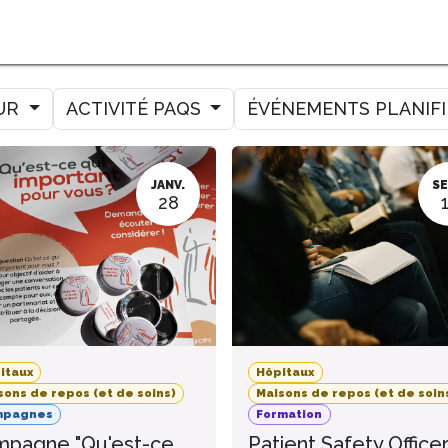
MER
MESURER
AMELIORER
AGENDA
CONTACT
UR
ACTIVITÉ PAQS
ÉVÉNEMENTS PLANIF
JANV.
SE
28
itaux
Hôpitaux
sons de repos (et de soins)
Maisons de repos (et de soin
mpagnes
Formation
pagne "Qu'est-ce
Patient Safety Office