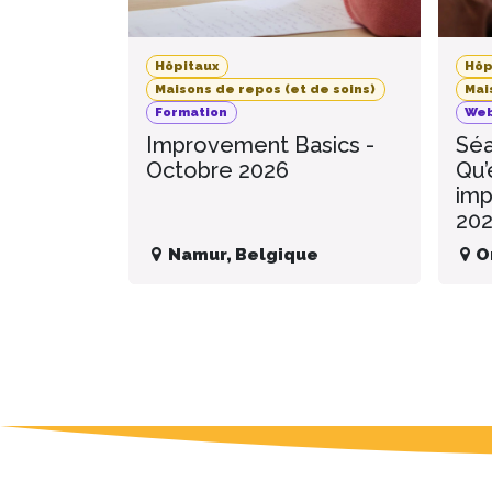
Hôpitaux
Hôp
Maisons de repos (et de soins)
Mai
Formation
Web
Improvement Basics -
Séa
Octobre 2026
Qu’
imp
20
Namur
,
Belgique
O