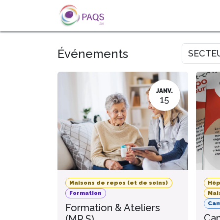
SE RENDRE AU CONTENU
A PROPOS
L'ACTU
FOR
Événements
SECTE
JANV.
15
Maisons de repos (et de soins)
Hôp
Formation
Mai
Ca
Formation & Ateliers
Cam
(MR.S)