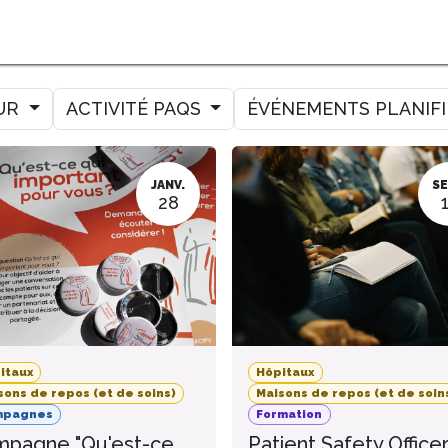
MER
MESURER
AMELIORER
AGENDA
CONTACT
UR
ACTIVITÉ PAQS
ÉVÉNEMENTS PLANIF
JANV.
SE
28
itaux
Hôpitaux
sons de repos (et de soins)
Maisons de repos (et de soin
mpagnes
Formation
pagne "Qu'est-ce
Patient Safety Office