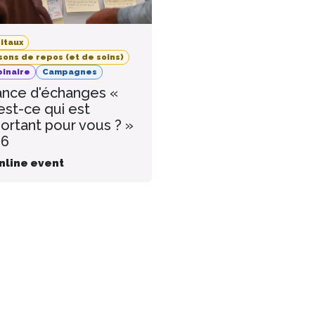
itaux
sons de repos (et de soins)
inaire
Campagnes
nce d'échanges «
est-ce qui est
ortant pour vous ? »
26
nline event