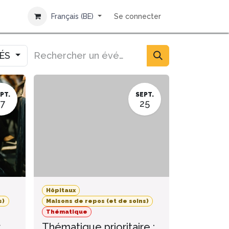
Français (BE)
Se connecter
IÉS
PT.
SEPT.
17
25
Hôpitaux
s)
Maisons de repos (et de soins)
Thématique
r
Thématique prioritaire :