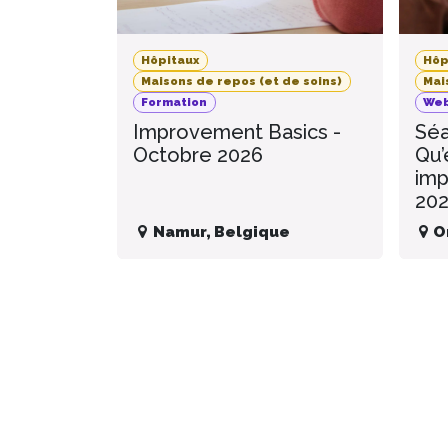
Hôpitaux
Hôp
Maisons de repos (et de soins)
Mai
Formation
Web
Improvement Basics -
Séa
Octobre 2026
Qu’
imp
20
Namur
,
Belgique
O