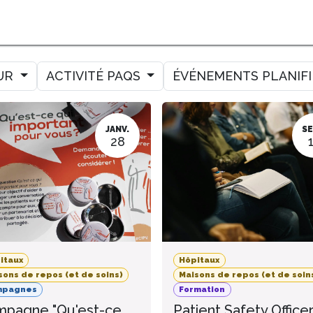
MER
MESURER
AMELIORER
AGENDA
CONTACT
UR
ACTIVITÉ PAQS
ÉVÉNEMENTS PLANIF
JANV.
SE
28
itaux
Hôpitaux
sons de repos (et de soins)
Maisons de repos (et de soin
mpagnes
Formation
pagne "Qu'est-ce
Patient Safety Office