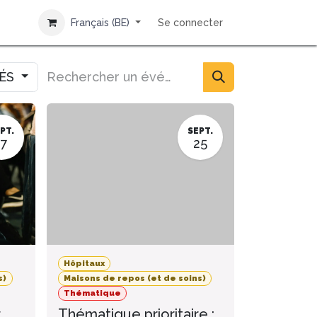
Français (BE)
Se connecter
IÉS
PT.
SEPT.
17
25
Hôpitaux
s)
Maisons de repos (et de soins)
Thématique
r
Thématique prioritaire :