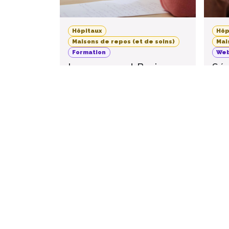
Hôpitaux
Hôp
Maisons de repos (et de soins)
Mai
Formation
Web
Improvement Basics -
Séa
Octobre 2026
Qu’
imp
20
Namur
,
Belgique
O