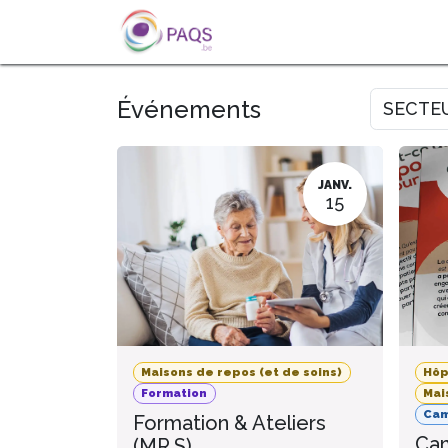
SE RENDRE AU CONTENU
A PROPOS
L'ACTU
FOR
Événements
SECTE
JANV.
15
Maisons de repos (et de soins)
Hôp
Formation
Mai
Ca
Formation & Ateliers
Cam
(MR.S)