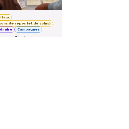
itaux
sons de repos (et de soins)
inaire
Campagnes
nce d'échanges «
est-ce qui est
ortant pour vous ? »
26
nline event