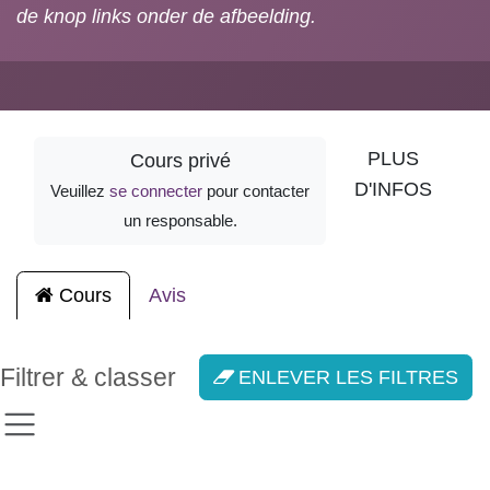
account aanmaken) en toegang tot de cursus
aanvragen via de knop links onder de
afbeelding.
PLUS
Cours privé
D'INFOS
Veuillez
se connecter
pour
contacter un responsable.
Cours
Avis
Filtrer & classer
ENLEVER LES FILTRES