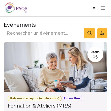
SE RENDRE AU CONTENU
Événements
JANV.
15
Maisons de repos (et de soins)
Formation
Formation & Ateliers (MR.S)