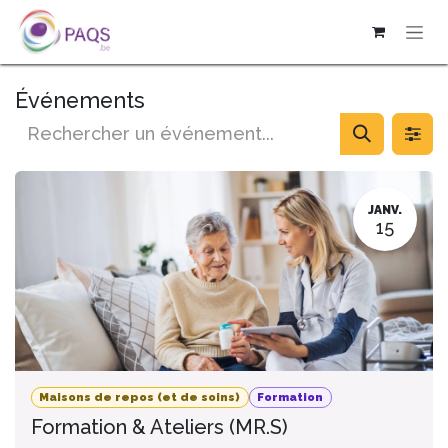
SE RENDRE AU CONTENU
Événements
JANV.
15
Maisons de repos (et de soins)
Formation
Formation & Ateliers (MR.S)