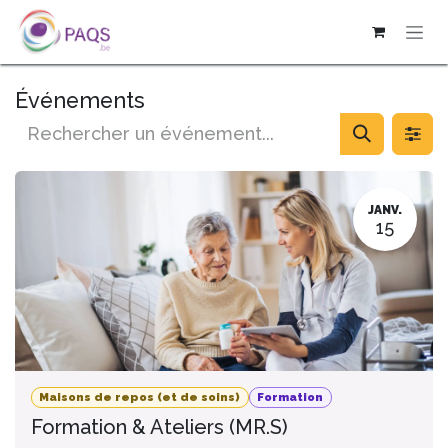
SE RENDRE AU CONTENU
Événements
JANV.
15
Maisons de repos (et de soins)
Formation
Formation & Ateliers (MR.S)