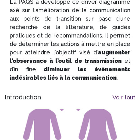
La PAQS a développé ce driver diagramme
axé sur l’amélioration de la communication
aux points de transition sur base d’une
recherche de la littérature, de guides
pratiques et de recommandations. Il permet
de déterminer les actions à mettre en place
pour atteindre l’objectif visé d’
augmenter
l’observance à l’outil de transmission
et
d’in fine
diminuer les évènements
indésirables liés à la communication
.
Les drivers diagrammes sont dynamiques
Introduction
Voir tout
et peuvent évoluer au cours du projet.
Les sections qui suivent reprennent une par
une les déterminants de
premier niveau
:
1. Processus de transfert