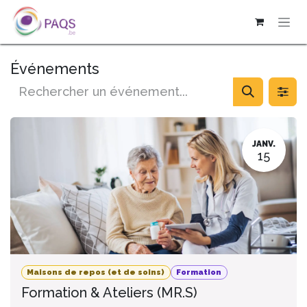
SE RENDRE AU CONTENU
Événements
JANV.
15
Maisons de repos (et de soins)
Formation
Formation & Ateliers (MR.S)