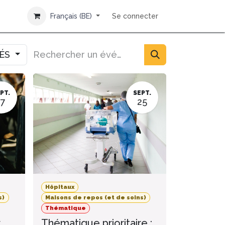
Français (BE)
Se connecter
IÉS
PT.
SEPT.
17
25
Hôpitaux
s)
Maisons de repos (et de soins)
Thématique
r
Thématique prioritaire :