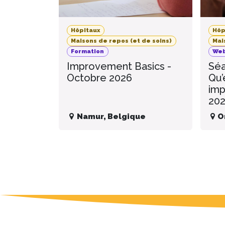
Hôpitaux
Hôp
Maisons de repos (et de soins)
Mai
Formation
Web
Improvement Basics -
Séa
Octobre 2026
Qu’
imp
20
Namur
,
Belgique
O