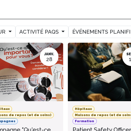
MER
MESURER
AMELIORER
AGENDA
CONTACT
UR
ACTIVITÉ PAQS
ÉVÉNEMENTS PLANIF
JANV.
SE
28
itaux
Hôpitaux
sons de repos (et de soins)
Maisons de repos (et de soin
mpagnes
Formation
pagne "Qu'est-ce
Patient Safety Office