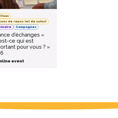
itaux
sons de repos (et de soins)
inaire
Campagnes
nce d'échanges «
est-ce qui est
ortant pour vous ? »
26
nline event