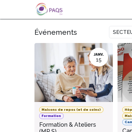
SE RENDRE AU CONTENU
A PROPOS
L'ACTU
FOR
Événements
SECTE
JANV.
15
Maisons de repos (et de soins)
Hôp
Formation
Mai
Ca
Formation & Ateliers
Cam
(MR.S)