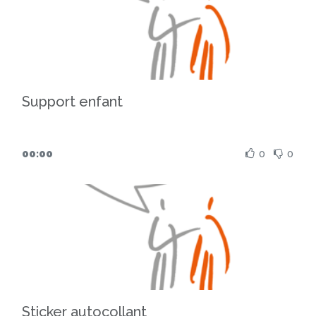
campagne
, mais aussi
à toute personne
souhaitant en comprendre les enjeux et
l’impact
. Vous y trouverez des repères
concrets pour déployer la campagne, la
relier aux PREMS, identifier les bénéfices
Support enfant
pour les patients, les équipes et les
institutions, ainsi que des clés de suivi et
d’évaluation. Des retours d’expérience et un
00:00
0
0
éclairage sur le rôle des directions viennent
compléter ce document pour accompagner
une mise en œuvre efficace et porteuse de
sens.
Sticker autocollant