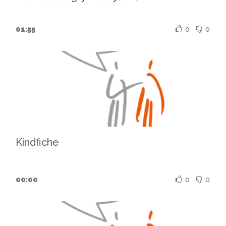
ontstaan tot de huidige toepassingen in de
praktijk. Ze is opgevat als een praktisch
01:55
0
0
hulpmiddel en
richt zich in de eerste
plaats tot zorgprofessionals en
kaliteitscoördinatoren die de campagne
willen uitrollen of versterken
, maar o
ok
tot iedereen die beter wil begrijpen waar
de campagne voor staat en welke impact
ze kan hebben
. Je vindt er concrete
handvatten voor de implementatie, de link
Kindfiche
met PREMs, de meerwaarde voor
patiënten, zorgteams en organisaties,
evenals aandachtspunten voor opvolging en
00:00
0
0
evaluatie. Op het einde van het document
vind je nog praktijkervaringen en een
toelichting van de rol van het management