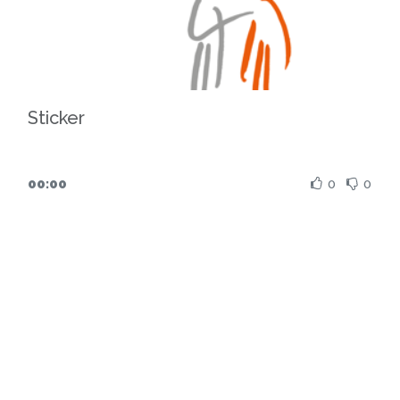
om zo een gedragen en zinvolle campagne
te kunnen voeren.
Sticker
00:00
0
0