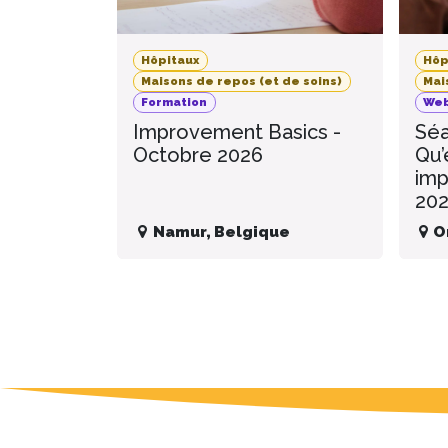
Hôpitaux
Hôp
Maisons de repos (et de soins)
Mai
Formation
Web
Improvement Basics -
Séa
Octobre 2026
Qu’
imp
20
Namur
,
Belgique
O