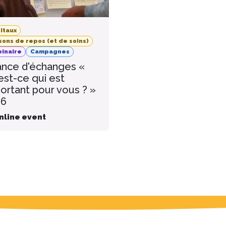
itaux
sons de repos (et de soins)
inaire
Campagnes
nce d'échanges «
est-ce qui est
ortant pour vous ? »
26
nline event