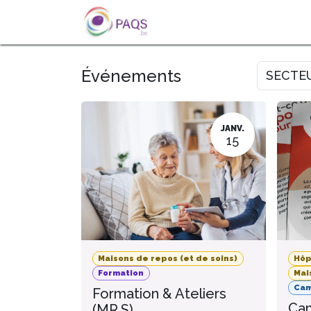
SE RENDRE AU CONTENU
A PROPOS
L'ACTU
FOR
Événements
SECTE
JANV.
15
Maisons de repos (et de soins)
Hôp
Formation
Mai
Ca
Formation & Ateliers
Cam
(MR.S)