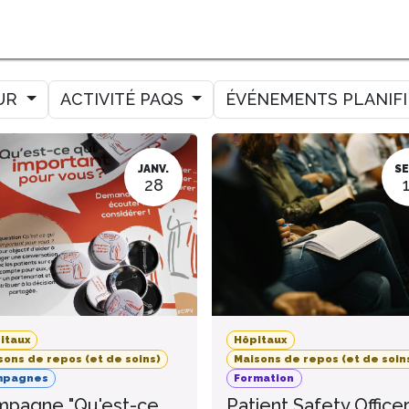
MER
MESURER
AMELIORER
AGENDA
CONTACT
UR
ACTIVITÉ PAQS
ÉVÉNEMENTS PLANIF
JANV.
SE
28
itaux
Hôpitaux
sons de repos (et de soins)
Maisons de repos (et de soin
mpagnes
Formation
pagne "Qu'est-ce
Patient Safety Office