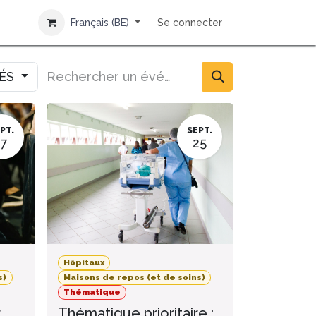
Français (BE)
Se connecter
IÉS
PT.
SEPT.
17
25
Hôpitaux
s)
Maisons de repos (et de soins)
Thématique
r
Thématique prioritaire :