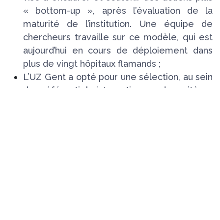
« bottom-up », après l’évaluation de la
maturité de l’institution. Une équipe de
chercheurs travaille sur ce modèle, qui est
aujourd’hui en cours de déploiement dans
plus de vingt hôpitaux flamands ;
L’UZ Gent a opté pour une sélection, au sein
des référentiels internationaux, des critères
sur lesquels ils souhaitent travailler. Cette
sélection a été réalisée avec le terrain, afin
d’en maximiser l’appropriation. L’objectif est
donc de concentrer le travail sur des
réalités et des besoins plus proches du
terrain, sans développer ses propres
standards.
Il convient néanmoins de souligner que selon
plusieurs sources en Flandre, les hôpitaux