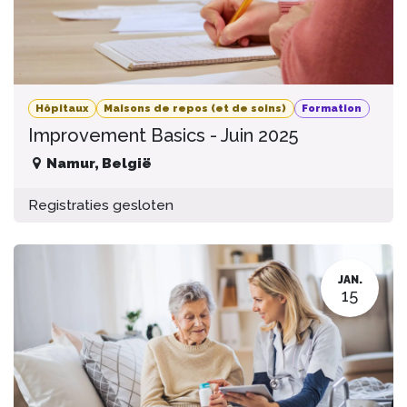
Hôpitaux
Maisons de repos (et de soins)
Formation
Improvement Basics - Juin 2025
Namur
,
België
Registraties gesloten
JAN.
15