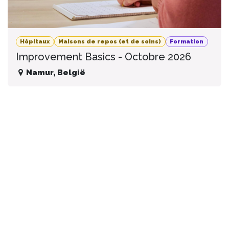
Hôpitaux
Maisons de repos (et de soins)
Formation
Improvement Basics - Octobre 2026
Namur
,
België