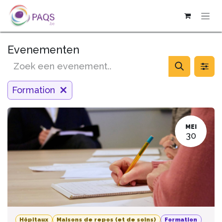
OVERSLAAN NAAR INHOUD
Evenementen
Formation
MEI
30
Hôpitaux
Maisons de repos (et de soins)
Formation