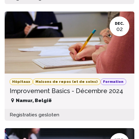
DEC.
02
Hôpitaux
Maisons de repos (et de soins)
Formation
Improvement Basics - Décembre 2024
Namur
,
België
Registraties gesloten