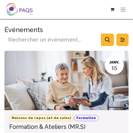
SE RENDRE AU CONTENU
Événements
JANV.
15
Maisons de repos (et de soins)
Formation
Formation & Ateliers (MR.S)