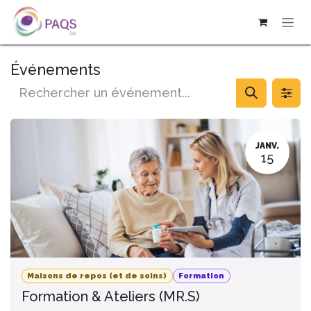
SE RENDRE AU CONTENU
Événements
JANV.
15
Maisons de repos (et de soins)
Formation
Formation & Ateliers (MR.S)