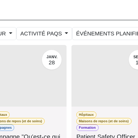
ORMER
MESURER
AMELIORER
AGENDA
CONTACT
UR
ACTIVITÉ PAQS
ÉVÉNEMENTS PLANIF
JANV.
SE
28
itaux
Hôpitaux
sons de repos (et de soins)
Maisons de repos (et de soin
mpagnes
Formation
pagne "Qu'est-ce
Patient Safety Office