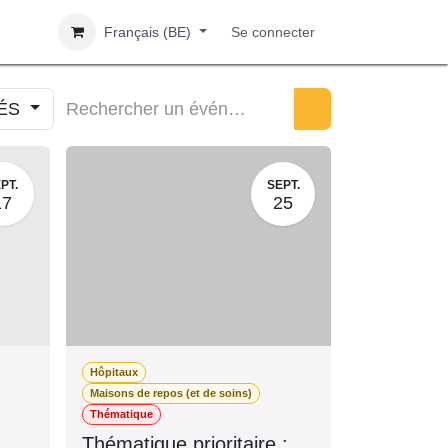
Français (BE)
Se connecter
IÉS
PT.
SEPT.
17
25
Hôpitaux
s)
Maisons de repos (et de soins)
Thématique
r
Thématique prioritaire :