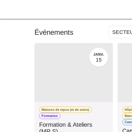
SE RENDRE AU CONTENU
A PROPOS
L'ACTU
F
Événements
SECTE
JANV.
15
Maisons de repos (et de soins)
Hôp
Formation
Mai
Ca
Formation & Ateliers
Cam
(MR.S)