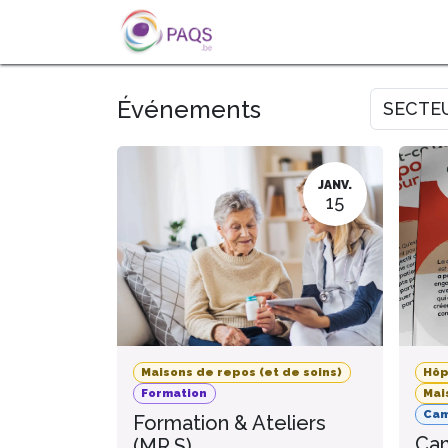
SE RENDRE AU CONTENU
A PROPOS
L'ACTU
FOR
Événements
SECTE
JANV.
15
Maisons de repos (et de soins)
Hôp
Formation
Mai
Ca
Formation & Ateliers
Cam
(MR.S)