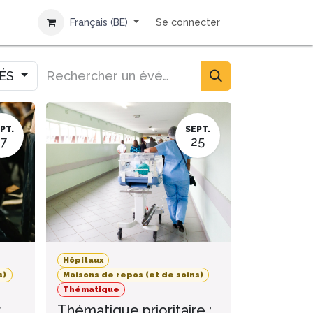
Français (BE)
Se connecter
IÉS
PT.
SEPT.
17
25
Hôpitaux
s)
Maisons de repos (et de soins)
Thématique
r
Thématique prioritaire :