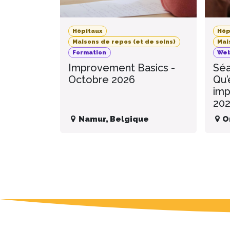
Hôpitaux
Hôp
Maisons de repos (et de soins)
Mai
Formation
Web
Improvement Basics -
Séa
Octobre 2026
Qu’
imp
20
Namur
,
Belgique
O