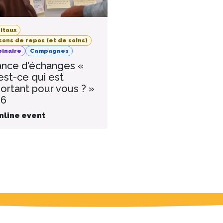
itaux
sons de repos (et de soins)
inaire
Campagnes
nce d'échanges «
est-ce qui est
ortant pour vous ? »
26
nline event