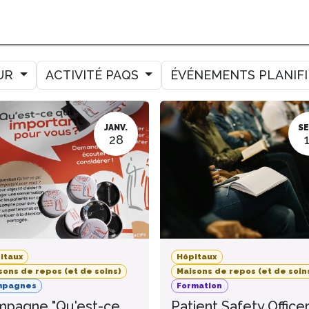
MER
MESURER
AMELIORER
AGENDA
CONTACT
UR
ACTIVITÉ PAQS
ÉVÉNEMENTS PLANIF
JANV.
SE
28
itaux
Hôpitaux
sons de repos (et de soins)
Maisons de repos (et de soin
mpagnes
Formation
pagne "Qu'est-ce
Patient Safety Office