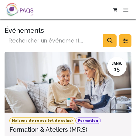
SE RENDRE AU CONTENU
Événements
JANV.
15
Maisons de repos (et de soins)
Formation
Formation & Ateliers (MR.S)