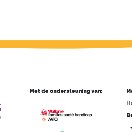
Met de ondersteuning van:
M
He
​B