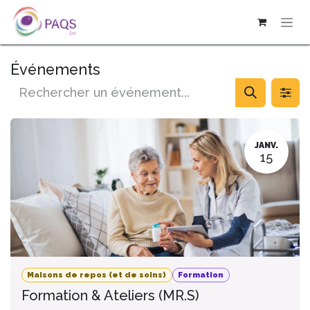
SE RENDRE AU CONTENU
Événements
JANV.
15
Maisons de repos (et de soins)
Formation
Formation & Ateliers (MR.S)