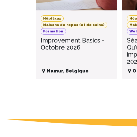
Hôpitaux
Hôp
Maisons de repos (et de soins)
Mai
Formation
Web
Improvement Basics -
Séa
Octobre 2026
Qu’
imp
20
Namur
,
Belgique
O