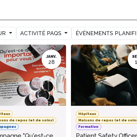
MER
MESURER
AMELIORER
AGENDA
CONTACT
UR
ACTIVITÉ PAQS
ÉVÉNEMENTS PLANIF
JANV.
SE
28
itaux
Hôpitaux
sons de repos (et de soins)
Maisons de repos (et de soin
mpagnes
Formation
pagne "Qu'est-ce
Patient Safety Office