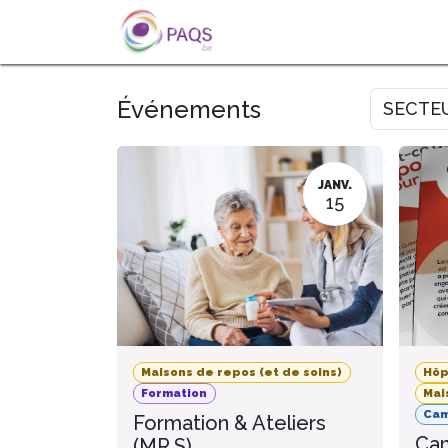
SE RENDRE AU CONTENU
A PROPOS
L'ACTU
FOR
Événements
SECTE
JANV.
15
Maisons de repos (et de soins)
Hôp
Formation
Mai
Ca
Formation & Ateliers
Cam
(MR.S)