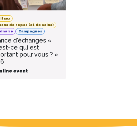
itaux
sons de repos (et de soins)
inaire
Campagnes
nce d'échanges «
est-ce qui est
ortant pour vous ? »
26
nline event