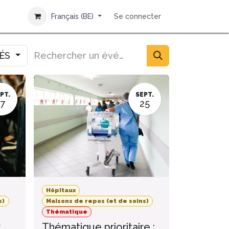
Français (BE)
Se connecter
IÉS
PT.
SEPT.
17
25
Hôpitaux
s)
Maisons de repos (et de soins)
Thématique
r
Thématique prioritaire :