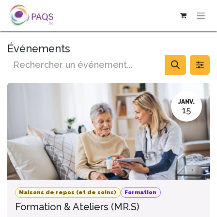
SE RENDRE AU CONTENU
Événements
JANV.
15
Maisons de repos (et de soins)
Formation
Formation & Ateliers (MR.S)