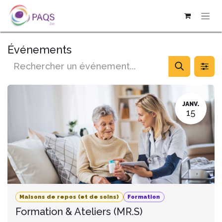
SE RENDRE AU CONTENU
Événements
JANV.
15
Maisons de repos (et de soins)
Formation
Formation & Ateliers (MR.S)