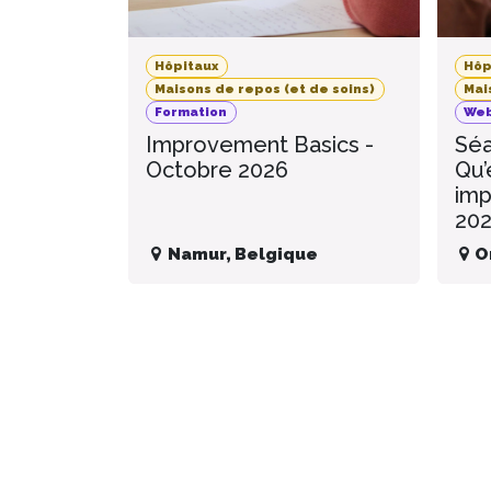
Hôpitaux
Hôp
Maisons de repos (et de soins)
Mai
Formation
Web
Improvement Basics -
Séa
Octobre 2026
Qu’
imp
20
Namur
,
Belgique
O