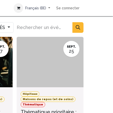
Français (BE)
Se connecter
IÉS
PT.
SEPT.
17
25
Hôpitaux
s)
Maisons de repos (et de soins)
Thématique
r
Thématique prioritaire :