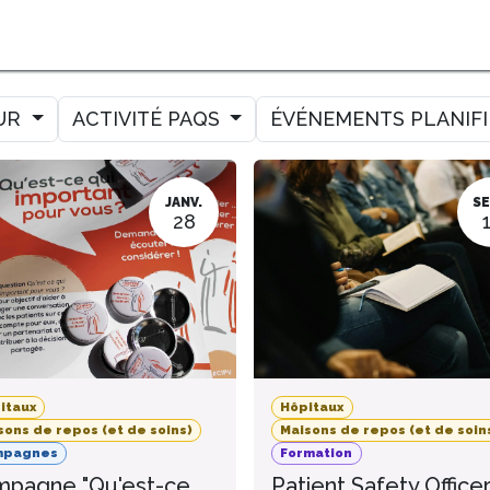
MER
MESURER
AMELIORER
AGENDA
CONTACT
UR
ACTIVITÉ PAQS
ÉVÉNEMENTS PLANIF
JANV.
SE
28
itaux
Hôpitaux
sons de repos (et de soins)
Maisons de repos (et de soin
mpagnes
Formation
pagne "Qu'est-ce
Patient Safety Office