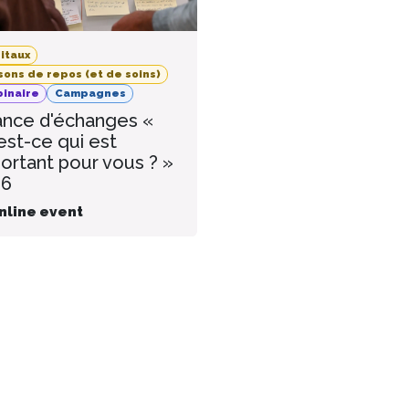
itaux
sons de repos (et de soins)
inaire
Campagnes
nce d'échanges «
est-ce qui est
ortant pour vous ? »
26
nline event