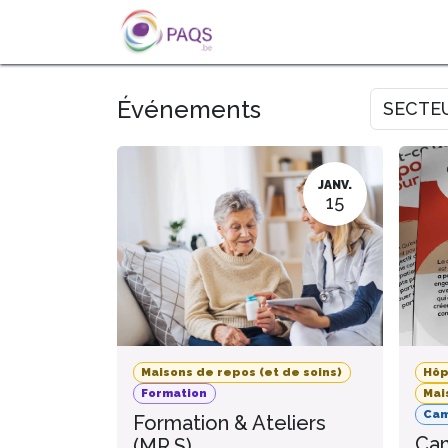
SE RENDRE AU CONTENU
A PROPOS
L'ACTU
FOR
Événements
SECTE
JANV.
15
Maisons de repos (et de soins)
Hôp
Formation
Mai
Ca
Formation & Ateliers
Cam
(MR.S)