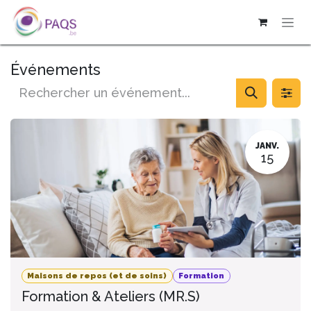
SE RENDRE AU CONTENU
Événements
JANV.
15
Maisons de repos (et de soins)
Formation
Formation & Ateliers (MR.S)