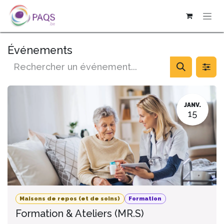
SE RENDRE AU CONTENU
Événements
JANV.
15
Maisons de repos (et de soins)
Formation
Formation & Ateliers (MR.S)