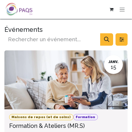
SE RENDRE AU CONTENU
Événements
JANV.
15
Maisons de repos (et de soins)
Formation
Formation & Ateliers (MR.S)