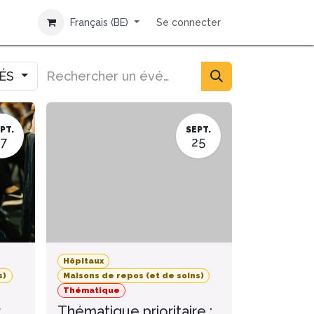
Français (BE)
Se connecter
IÉS
PT.
SEPT.
17
25
Hôpitaux
s)
Maisons de repos (et de soins)
Thématique
r
Thématique prioritaire :