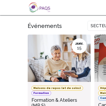
SE RENDRE AU CONTENU
A PROPOS
L'ACTU
FOR
Événements
SECTE
JANV.
15
Maisons de repos (et de soins)
Hôp
Formation
Mai
Ca
Formation & Ateliers
Cam
(MR.S)