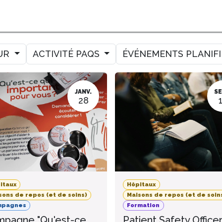
MER
MESURER
AMELIORER
AGENDA
CONTACT
UR
ACTIVITÉ PAQS
ÉVÉNEMENTS PLANIF
JANV.
SE
28
itaux
Hôpitaux
sons de repos (et de soins)
Maisons de repos (et de soin
mpagnes
Formation
pagne "Qu'est-ce
Patient Safety Office