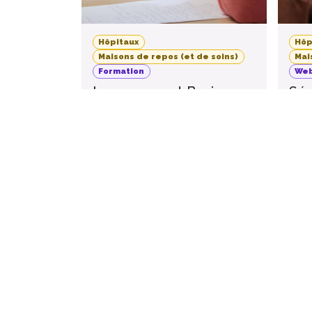
Hôpitaux
Hôp
Maisons de repos (et de soins)
Mai
Formation
Web
Improvement Basics -
Séa
Octobre 2026
Qu’
imp
20
Namur
,
Belgique
O