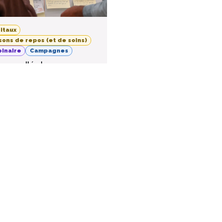
itaux
sons de repos (et de soins)
inaire
Campagnes
nce d'échanges «
est-ce qui est
ortant pour vous ? »
26
nline event