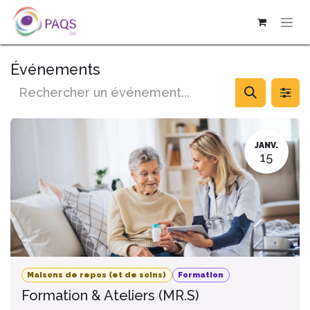
SE RENDRE AU CONTENU
Événements
JANV.
15
Maisons de repos (et de soins)
Formation
Formation & Ateliers (MR.S)