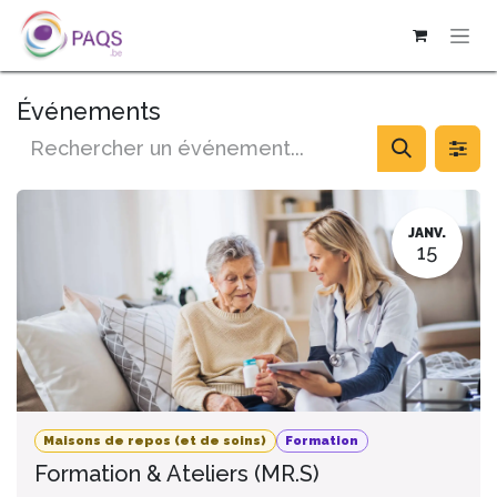
SE RENDRE AU CONTENU
Événements
JANV.
15
Maisons de repos (et de soins)
Formation
Formation & Ateliers (MR.S)