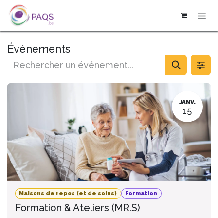
SE RENDRE AU CONTENU
Événements
JANV.
15
Maisons de repos (et de soins)
Formation
Formation & Ateliers (MR.S)