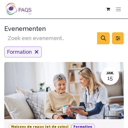
OVERSLAAN NAAR INHOUD
Evenementen
Formation
JAN.
15
Maisons de repos (et de soins)
Formation