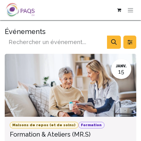
SE RENDRE AU CONTENU
Événements
JANV.
15
Maisons de repos (et de soins)
Formation
Formation & Ateliers (MR.S)