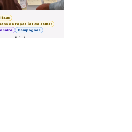
itaux
sons de repos (et de soins)
inaire
Campagnes
nce d'échanges «
est-ce qui est
ortant pour vous ? »
26
nline event