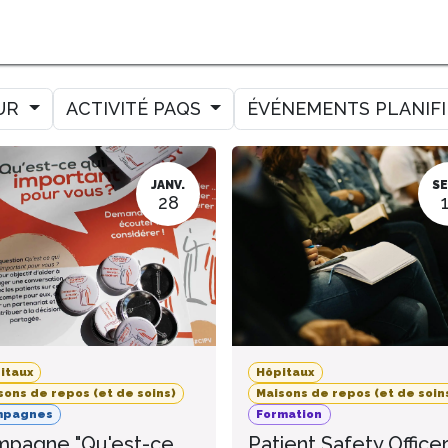
MER
MESURER
AMELIORER
AGENDA
CONTACT
UR
ACTIVITÉ PAQS
ÉVÉNEMENTS PLANIF
JANV.
SE
28
itaux
Hôpitaux
sons de repos (et de soins)
Maisons de repos (et de soin
mpagnes
Formation
pagne "Qu'est-ce
Patient Safety Office