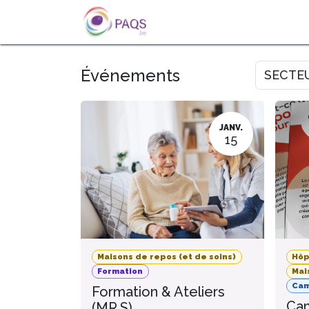
SE RENDRE AU CONTENU
A PROPOS
L'ACTU
FOR
Événements
SECTE
JANV.
15
Maisons de repos (et de soins)
Hôp
Formation
Mai
Ca
Formation & Ateliers
Cam
(MR.S)