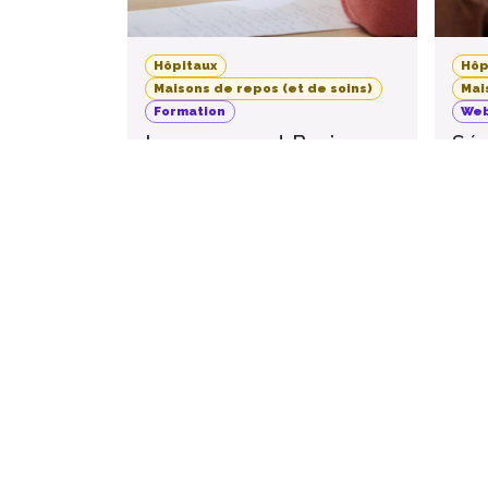
Hôpitaux
Hôp
Maisons de repos (et de soins)
Mai
Formation
Web
Improvement Basics -
Séa
Octobre 2026
Qu’
imp
20
Namur
,
Belgique
O