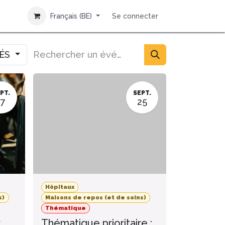
Français (BE)
Se connecter
IÉS
PT.
SEPT.
17
25
Hôpitaux
s)
Maisons de repos (et de soins)
Thématique
r
Thématique prioritaire :