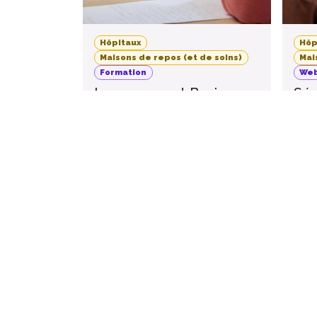
Hôpitaux
Hôp
Maisons de repos (et de soins)
Mai
Formation
Web
Improvement Basics -
Séa
Octobre 2026
Qu’
imp
20
Namur
,
Belgique
O