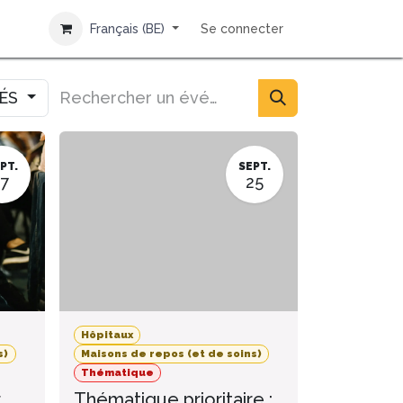
Français (BE)
Se connecter
IÉS
PT.
SEPT.
17
25
Hôpitaux
s)
Maisons de repos (et de soins)
Thématique
r
Thématique prioritaire :