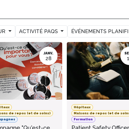
MER
MESURER
AMELIORER
AGENDA
CONTACT
UR
ACTIVITÉ PAQS
ÉVÉNEMENTS PLANIF
JANV.
SE
28
itaux
Hôpitaux
sons de repos (et de soins)
Maisons de repos (et de soin
mpagnes
Formation
pagne "Qu'est-ce
Patient Safety Office