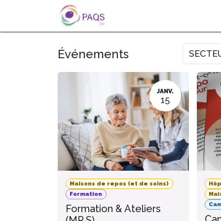
SE RENDRE AU CONTENU
A PROPOS
L'ACTU
FOR
Événements
SECTE
JANV.
15
Maisons de repos (et de soins)
Hôp
Formation
Mai
Ca
Formation & Ateliers
Cam
(MR.S)