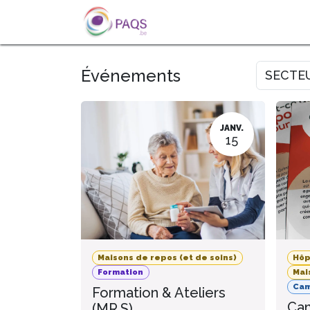
SE RENDRE AU CONTENU
A PROPOS
L'ACTU
FOR
Événements
SECTE
JANV.
15
Maisons de repos (et de soins)
Hôp
Formation
Mai
Ca
Formation & Ateliers
Cam
(MR.S)