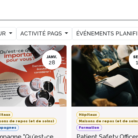
MER
MESURER
AMELIORER
AGENDA
CONTACT
UR
ACTIVITÉ PAQS
ÉVÉNEMENTS PLANIF
JANV.
SE
28
itaux
Hôpitaux
sons de repos (et de soins)
Maisons de repos (et de soin
mpagnes
Formation
pagne "Qu'est-ce
Patient Safety Office