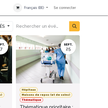
Français (BE)
Se connecter
IÉS
PT.
SEPT.
17
25
Hôpitaux
s)
Maisons de repos (et de soins)
Thématique
r
Thématique prioritaire :