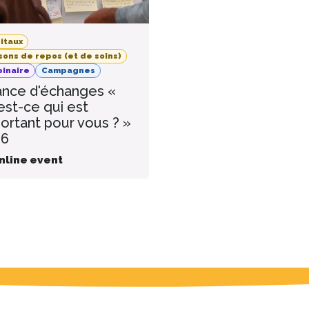
itaux
sons de repos (et de soins)
inaire
Campagnes
nce d'échanges «
est-ce qui est
ortant pour vous ? »
26
nline event