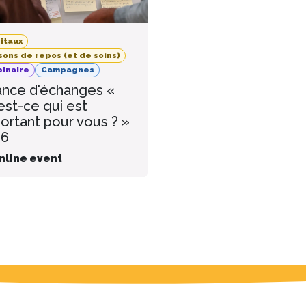
itaux
sons de repos (et de soins)
inaire
Campagnes
nce d'échanges «
est-ce qui est
ortant pour vous ? »
26
nline event