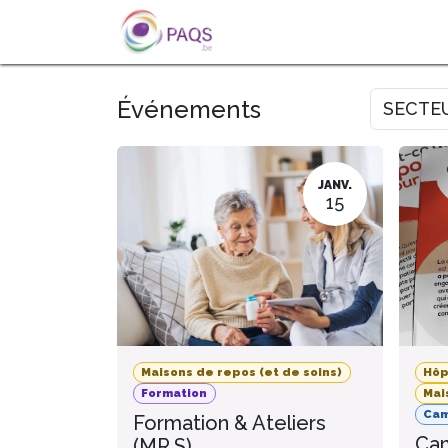
SE RENDRE AU CONTENU
A PROPOS
L'ACTU
FOR
Événements
SECTE
JANV.
15
Maisons de repos (et de soins)
Hôp
Formation
Mai
Ca
Formation & Ateliers
Cam
(MR.S)