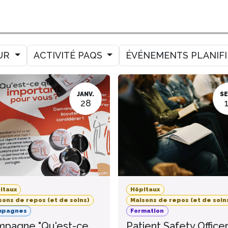
MER
MESURER
AMELIORER
AGENDA
CONTACT
UR
ACTIVITÉ PAQS
ÉVÉNEMENTS PLANIF
JANV.
SE
28
itaux
Hôpitaux
sons de repos (et de soins)
Maisons de repos (et de soin
mpagnes
Formation
pagne "Qu'est-ce
Patient Safety Office