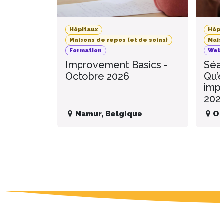
Hôpitaux
Hôp
Maisons de repos (et de soins)
Mai
Formation
Web
Improvement Basics -
Séa
Octobre 2026
Qu’
imp
20
Namur
,
Belgique
O