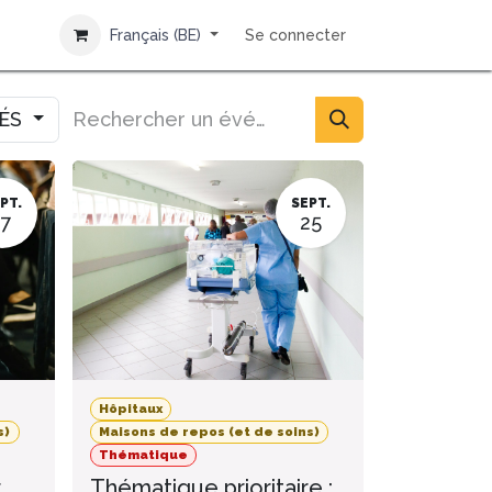
Français (BE)
Se connecter
IÉS
PT.
SEPT.
17
25
Hôpitaux
s)
Maisons de repos (et de soins)
Thématique
r
Thématique prioritaire :