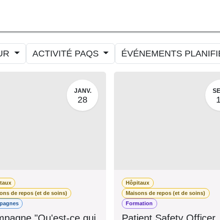
ORMER
MESURER
AMELIORER
AGENDA
CONTACT
UR
ACTIVITÉ PAQS
ÉVÉNEMENTS PLANIF
JANV.
SE
28
taux
Hôpitaux
ons de repos (et de soins)
Maisons de repos (et de soins)
pagnes
Formation
pagne "Qu'est-ce qui
Patient Safety Officer