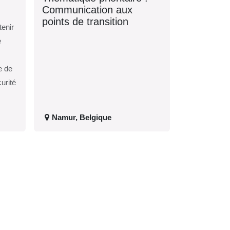
Communication aux
points de transition
tenir
e
e de
curité
Namur
,
Belgique