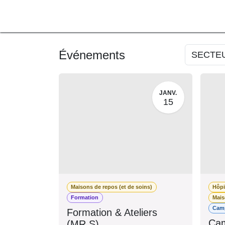
SE RENDRE AU CONTENU
A PROPOS
L'ACTU
F
Événements
SECTE
JANV.
15
Maisons de repos (et de soins)
Hôpi
Formation
Mais
Cam
Formation & Ateliers
Cam
(MR.S)