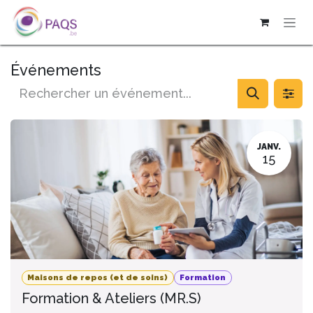
SE RENDRE AU CONTENU
Événements
JANV.
15
Maisons de repos (et de soins)
Formation
Formation & Ateliers (MR.S)