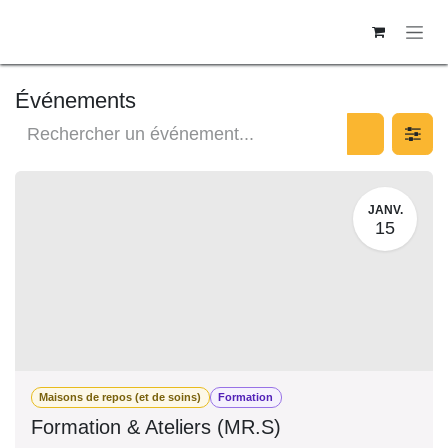
SE RENDRE AU CONTENU
Événements
JANV.
15
Maisons de repos (et de soins)
Formation
Formation & Ateliers (MR.S)