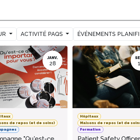
MER
MESURER
AMELIORER
AGENDA
CONTACT
UR
ACTIVITÉ PAQS
ÉVÉNEMENTS PLANIF
JANV.
SE
28
itaux
Hôpitaux
sons de repos (et de soins)
Maisons de repos (et de soin
mpagnes
Formation
pagne "Qu'est-ce
Patient Safety Office