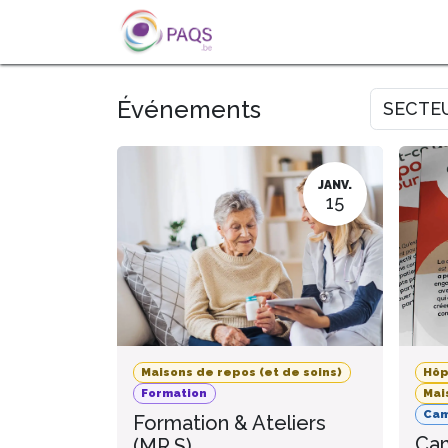
SE RENDRE AU CONTENU
A PROPOS
L'ACTU
FOR
Événements
SECTE
JANV.
15
Maisons de repos (et de soins)
Hôp
Formation
Mai
Ca
Formation & Ateliers
Cam
(MR.S)