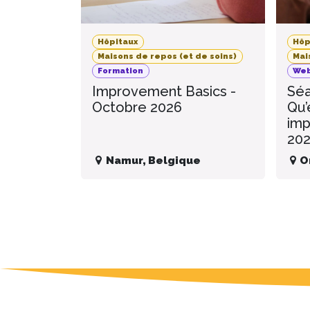
Hôpitaux
Hôp
Maisons de repos (et de soins)
Mai
Formation
Web
Improvement Basics -
Séa
Octobre 2026
Qu’
imp
20
Namur
,
Belgique
O