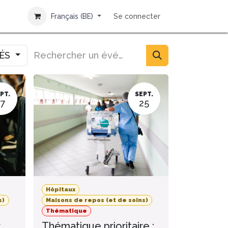
Français (BE)
Se connecter
IÉS
PT.
SEPT.
17
25
Hôpitaux
s)
Maisons de repos (et de soins)
Thématique
r
Thématique prioritaire :