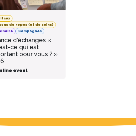
itaux
sons de repos (et de soins)
inaire
Campagnes
nce d'échanges «
est-ce qui est
ortant pour vous ? »
26
nline event