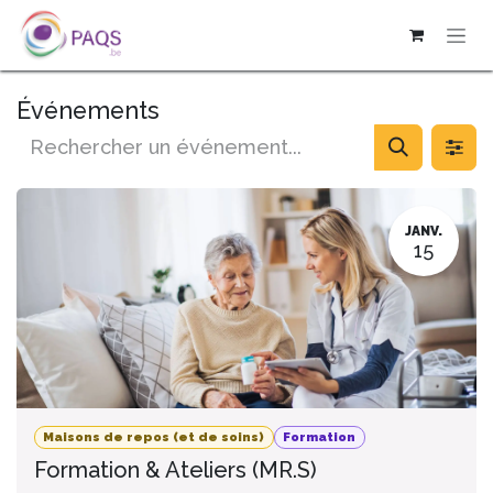
SE RENDRE AU CONTENU
Événements
JANV.
15
Maisons de repos (et de soins)
Formation
Formation & Ateliers (MR.S)