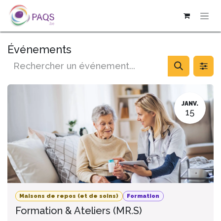
SE RENDRE AU CONTENU
Événements
JANV.
15
Maisons de repos (et de soins)
Formation
Formation & Ateliers (MR.S)