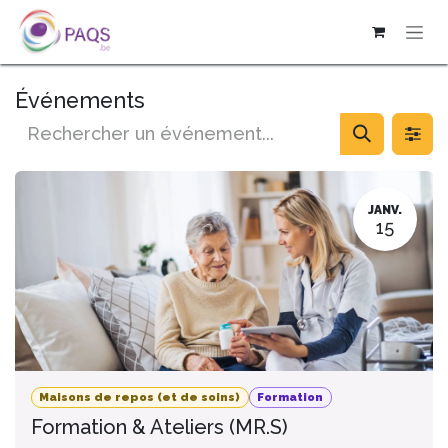
SE RENDRE AU CONTENU
Événements
JANV.
15
Maisons de repos (et de soins)
Formation
Formation & Ateliers (MR.S)