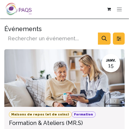
SE RENDRE AU CONTENU
Événements
JANV.
15
Maisons de repos (et de soins)
Formation
Formation & Ateliers (MR.S)