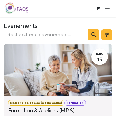
SE RENDRE AU CONTENU
Événements
JANV.
15
Maisons de repos (et de soins)
Formation
Formation & Ateliers (MR.S)