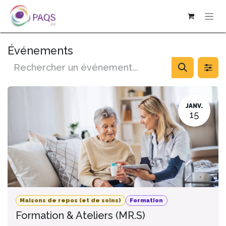
SE RENDRE AU CONTENU
Événements
JANV.
15
Maisons de repos (et de soins)
Formation
Formation & Ateliers (MR.S)