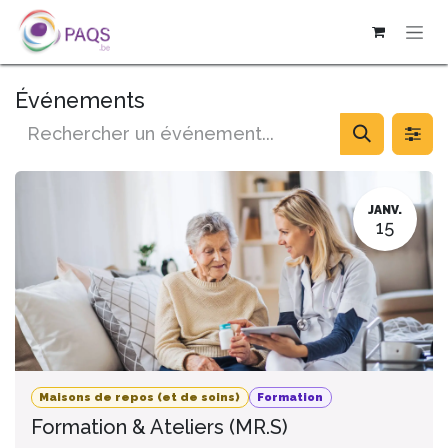
SE RENDRE AU CONTENU
Événements
JANV.
15
Maisons de repos (et de soins)
Formation
Formation & Ateliers (MR.S)