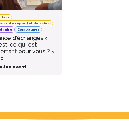
itaux
sons de repos (et de soins)
inaire
Campagnes
nce d'échanges «
est-ce qui est
ortant pour vous ? »
26
nline event