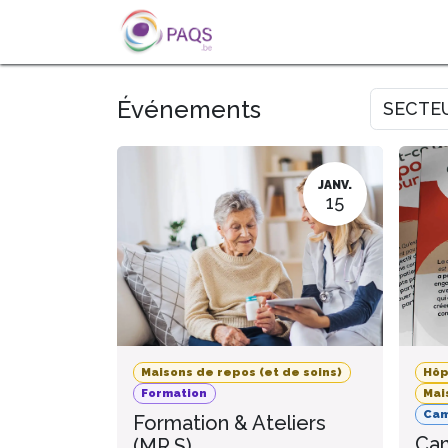
SE RENDRE AU CONTENU
A PROPOS
L'ACTU
FOR
Événements
SECTE
JANV.
15
Maisons de repos (et de soins)
Hôp
Formation
Mai
Ca
Formation & Ateliers
Cam
(MR.S)