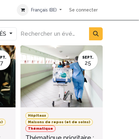
Français (BE)
Se connecter
IÉS
PT.
SEPT.
17
25
Hôpitaux
s)
Maisons de repos (et de soins)
Thématique
r
Thématique prioritaire :