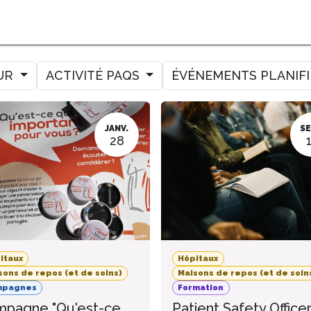
MER
MESURER
AMELIORER
AGENDA
CONTACT
UR
ACTIVITÉ PAQS
ÉVÉNEMENTS PLANIF
JANV.
SE
28
itaux
Hôpitaux
sons de repos (et de soins)
Maisons de repos (et de soin
mpagnes
Formation
pagne "Qu'est-ce
Patient Safety Office