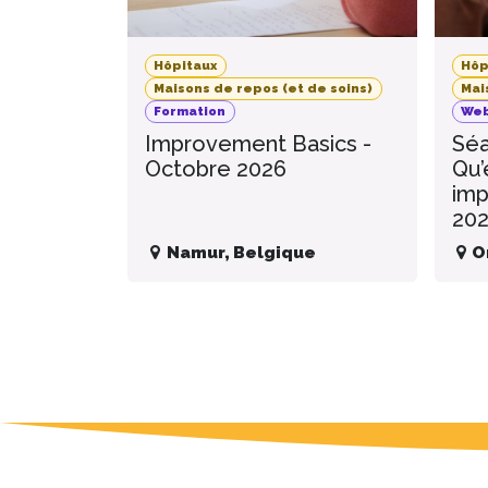
Hôpitaux
Hôp
Maisons de repos (et de soins)
Mai
Formation
Web
Improvement Basics -
Séa
Octobre 2026
Qu’
imp
20
Namur
,
Belgique
O